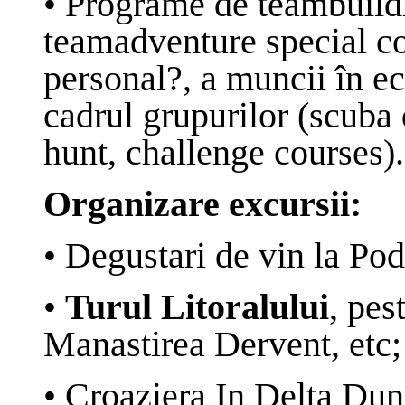
•
Programe de teambuild
teamadventure special c
personal
?
, a muncii în e
cadrul grupurilor (
scuba 
hunt,
challenge courses).
O
rganizare excursii:
•
Degustari de vin la Pod
•
Turul Litoralului
, pes
Manastirea Dervent, etc;
•
Croaziera In Delta Duna