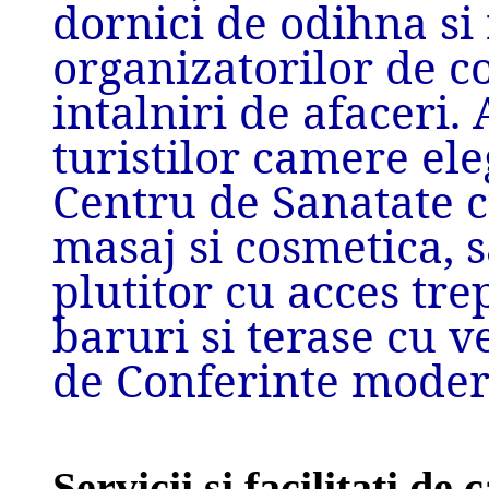
dornici de
odihna si 
organizatorilor de c
intalniri de afaceri. 
turistilor
camere ele
Centru de
Sanatate c
masaj si
cosmetica, s
plutitor cu
acces tre
baruri si terase cu
v
de Conferinte
moder
Servicii si facilitati de 