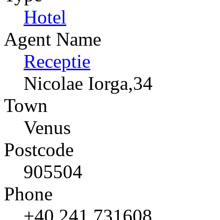
Hotel
Agent Name
Receptie
Nicolae Iorga,34
Town
Venus
Postcode
905504
Phone
+40 241 731608