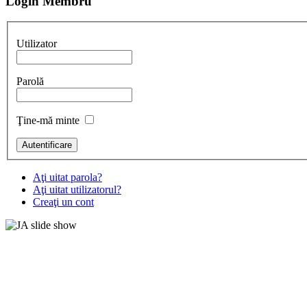
Login Membru
Utilizator
Parolă
Ţine-mă minte
Aţi uitat parola?
Aţi uitat utilizatorul?
Creaţi un cont