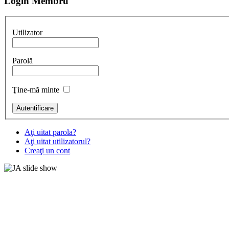
Login Membru
Utilizator
Parolă
Ţine-mă minte
Aţi uitat parola?
Aţi uitat utilizatorul?
Creaţi un cont