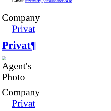
E-mail
:
rezervari@pensiuneanorica.ro
Company
Privat
Privat
¶
Company
Privat